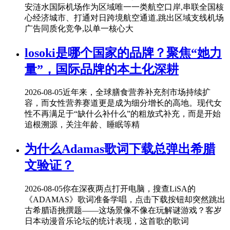
安涟水国际机场作为区域唯一一类航空口岸,串联全国核
心经济城市、打通对日跨境航空通道,跳出区域支线机场
广告同质化竞争,以单一核心大
losoki是哪个国家的品牌？聚焦“她力
量”，国际品牌的本土化深耕
2026-08-05
近年来，全球膳食营养补充剂市场持续扩
容，而女性营养赛道更是成为细分增长的高地。现代女
性不再满足于“缺什么补什么”的粗放式补充，而是开始
追根溯源，关注年龄、睡眠等精
为什么Adamas歌词下载总弹出希腊
文验证？
2026-08-05
你在深夜两点打开电脑，搜查LiSA的
《ADAMAS》歌词准备学唱，点击下载按钮却突然跳出
古希腊语挑撰题——这场景像不像在玩解谜游戏？客岁
日本动漫音乐论坛的统计表现，这首歌的歌词