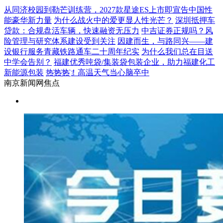
从同济校园到勒芒训练营，2027款星途ES上市即宣告中国性
能豪华新力量
为什么战火中的爱更显人性光芒？
深圳抵押车
贷款：合规盘活车辆，快速融资无压力
中吉证券正规吗？风
险管理与研究体系建设受到关注
因建而生，与路同兴——建
设银行服务青藏铁路通车二十周年纪实
为什么我们总在目送
中学会告别？
福建优秀吨袋/集装袋包装企业，助力福建化工
新能源包装
热҈热҈热҈！高温天气当心脑卒中
南京新闻网焦点