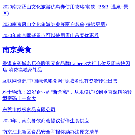
2020南京汤山文化旅游优惠券使用攻略(餐饮+B&B+温泉+景
区)
2020南京唐山文化旅游券参展商户名单(持续更新)
2020年南京哪些景点可以使用唐山吕雯优惠券
南京美食
香港东荟城名店仓联乘零食品牌Calbee 8大打卡位及周末快闪
店 消费换独家礼品
互联网资源“中国绿色粮食网”等域名现有资源转让出售
雅士物流：23岁企业的“断舍离”，从规模扩张到垂直深耕的转
型密码丨一食大
东莞市妙极食品有限公司
2020年，南京餐饮商会提议暂停生食供应
南京江北新区食品安全举报奖励办法原文清单