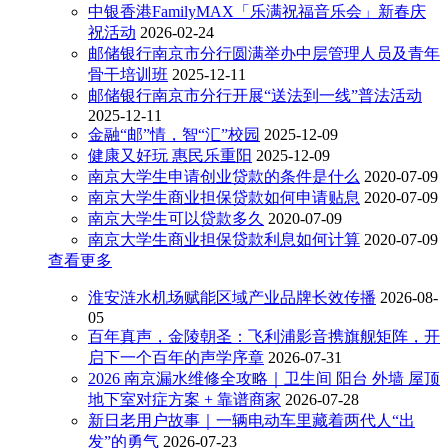
中银香港FamilyMAX「乐满祝福音乐会」新春庆
祝活动
2026-02-24
邮储银行南京市分行圆满举办中层管理人员及青年
骨干培训班
2025-12-11
邮储银行南京市分行开展“送法到一线”普法活动
2025-12-11
金融“邮”情，智“汇”校园
2025-12-09
健康又好玩 惠民乐重阳
2025-12-09
南京大学生申请创业贷款的条件是什么
2020-07-09
南京大学生商业担保贷款如何申请贴息
2020-07-09
南京大学生可以贷款多久
2020-07-09
南京大学生商业担保贷款利息如何计算
2020-07-09
查看更多
淮安涟水机场赋能区域产业品牌长效传播
2026-08-
05
百年真声，金陵朝圣：飞利浦影音携旗舰矩阵，开
启下一个百年的声学序章
2026-07-31
2026 南京漏水维修全攻略｜卫生间 阳台 外墙 屋顶
地下室对症方案 + 靠谱商家
2026-07-28
新日老用户故事｜一辆电动车里藏着两代人“出
发”的勇气
2026-07-23